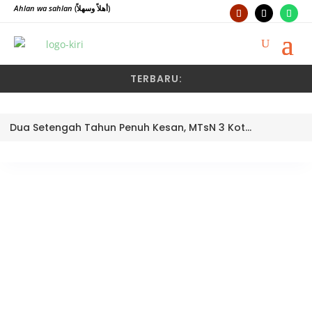
Ahlan wa sahlan
(أهلاً وسهلاً)
TERBARU:
Dua Setengah Tahun Penuh Kesan, MTsN 3 Kota Padang Lepas Pengawas Pembina Dra. Nayusminar Nasrun