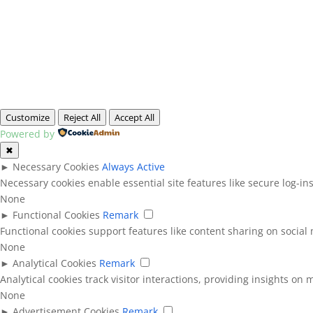
Customize
Reject All
Accept All
Powered by
✖
►
Necessary Cookies
Always Active
Necessary cookies enable essential site features like secure log-i
None
►
Functional Cookies
Remark
Functional cookies support features like content sharing on social 
None
►
Analytical Cookies
Remark
Analytical cookies track visitor interactions, providing insights on m
None
►
Advertisement Cookies
Remark