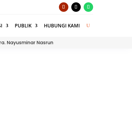
I
PUBLIK
HUBUNGI KAMI
ra. Nayusminar Nasrun
li Murid MTsN 3 Kota