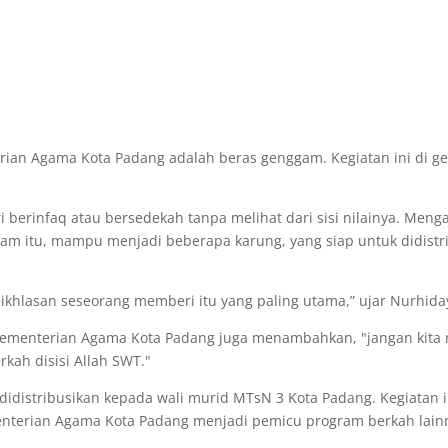
an Agama Kota Padang adalah beras genggam. Kegiatan ini di gel
i berinfaq atau bersedekah tanpa melihat dari sisi nilainya. Men
am itu, mampu menjadi beberapa karung, yang siap untuk didistr
keikhlasan seseorang memberi itu yang paling utama,” ujar Nurhid
la Kementerian Agama Kota Padang juga menambahkan, "jangan kita
kah disisi Allah SWT."
didistribusikan kepada wali murid MTsN 3 Kota Padang. Kegiatan in
erian Agama Kota Padang menjadi pemicu program berkah lainnya