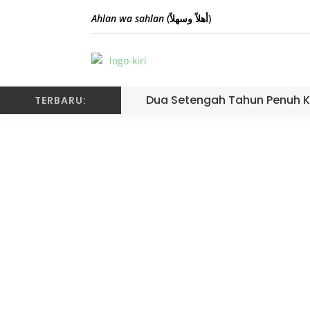
Ahlan wa sahlan
(أهلاً وسهلاً)
Dua Setengah Tahun Penuh K
TERBARU:
Kementerian Agama K