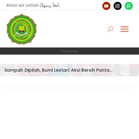
Ahlan wa sahlan
(أهلاً وسهلاً)
Terbaru:
Sampah Dipilah, Bumi Lestari: Aksi Bersih Pantai Ujung Batu oleh Tim Bank Sampah MTsN 3 Kota Padang