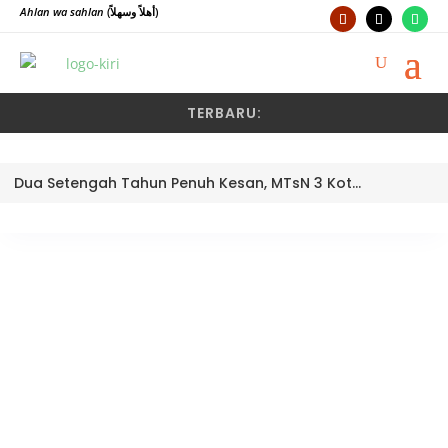
Ahlan wa sahlan
(أهلاً وسهلاً)
TERBARU:
Dua Setengah Tahun Penuh Kesan, MTsN 3 Kota Padang Lepas Pengawas Pembina Dra. Nayusminar Nasrun