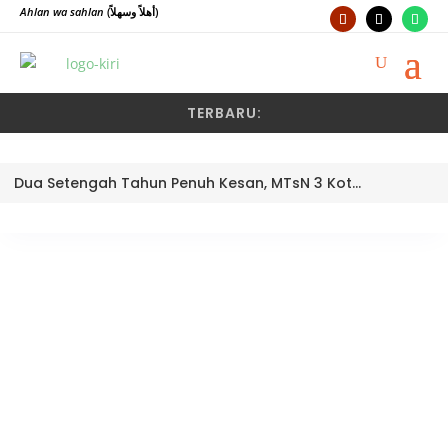
Ahlan wa sahlan
(أهلاً وسهلاً)
TERBARU:
Dua Setengah Tahun Penuh Kesan, MTsN 3 Kota Padang Lepas Pengawas Pembina Dra. Nayusminar Nasrun