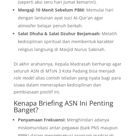
(seperti aksi seru hari Jumat kemarin!).
Mengaji 10 Menit Sebelum PBM:
Memulai hari
dengan lantunan ayat suci Al-Qur'an agar
atmosfer belajar penuh berkah.
Salat Dhuha & Salat Dzuhur Berjamaah:
Melatih
kedisiplinan spiritual dan membentuk karakter
religius langsung di Masjid Nurus Sakinah.
​Di akhir arahannya, Kepala Madrasah berharap agar
seluruh ASN di MTsN 3 Kota Padang bisa menjadi
role model
alias contoh teladan yang nyata bagi para
siswa dalam menerapkan kedisiplinan dan
pembiasaan positif ini.
​Kenapa Briefing ASN Ini Penting
Banget?
Penyamaan Frekuensi:
Menghindari adanya
miskomunikasi antar-pegawai (baik PNS maupun
PPPK) dalam mengeksekusi program madrasah.