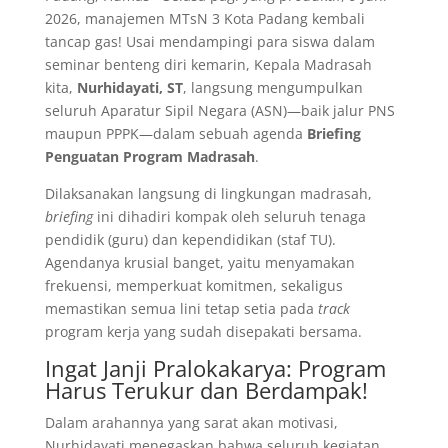
2026, manajemen MTsN 3 Kota Padang kembali
tancap gas! Usai mendampingi para siswa dalam
seminar benteng diri kemarin, Kepala Madrasah
kita,
Nurhidayati, ST
, langsung mengumpulkan
seluruh Aparatur Sipil Negara (ASN)—baik jalur PNS
maupun PPPK—dalam sebuah agenda
Briefing
Penguatan Program Madrasah
.
​Dilaksanakan langsung di lingkungan madrasah,
briefing
ini dihadiri kompak oleh seluruh tenaga
pendidik (guru) dan kependidikan (staf TU).
Agendanya krusial banget, yaitu menyamakan
frekuensi, memperkuat komitmen, sekaligus
memastikan semua lini tetap setia pada
track
program kerja yang sudah disepakati bersama.
​Ingat Janji Pralokakarya: Program
Harus Terukur dan Berdampak!
​Dalam arahannya yang sarat akan motivasi,
Nurhidayati menegaskan bahwa seluruh kegiatan