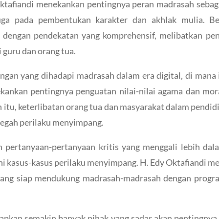
ktafiandi menekankan pentingnya peran madrasah sebag
juga pada pembentukan karakter dan akhlak mulia. Be
dengan pendekatan yang komprehensif, melibatkan pend
 guru dan orang tua.
gan yang dihadapi madrasah dalam era digital, di mana 
kankan pentingnya penguatan nilai-nilai agama dan mora
in itu, keterlibatan orang tua dan masyarakat dalam pendid
cegah perilaku menyimpang.
n pertanyaan-pertanyaan kritis yang menggali lebih dala
i kasus-kasus perilaku menyimpang. H. Edy Oktafiandi m
ang siap mendukung madrasah-madrasah dengan progr
harapkan semakin banyak pihak yang sadar akan pentingny