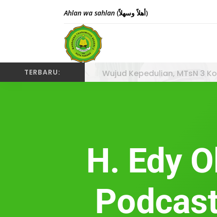
Ahlan wa sahlan
(أهلاً وسهلاً)
Wujud Kepedulian, MTsN 3 Ko
TERBARU:
H. Edy O
Podcast