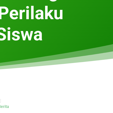
Perilaku
Siswa

erita