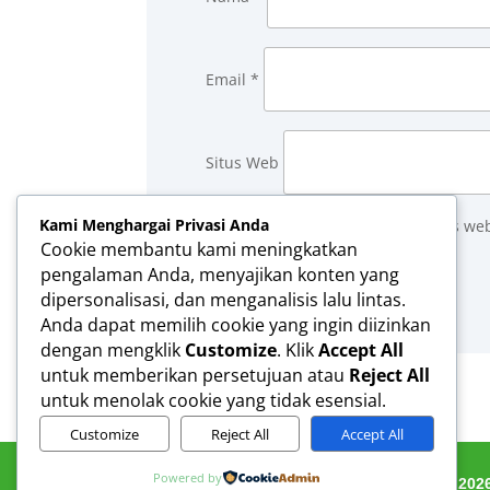
Email
*
Situs Web
Kami Menghargai Privasi Anda
Simpan nama, email, dan situs we
Cookie membantu kami meningkatkan
Kirim Komentar
pengalaman Anda, menyajikan konten yang
dipersonalisasi, dan menganalisis lalu lintas.
Anda dapat memilih cookie yang ingin diizinkan
dengan mengklik
Customize
. Klik
Accept All
untuk memberikan persetujuan atau
Reject All
untuk menolak cookie yang tidak esensial.
Customize
Reject All
Accept All
Powered by
Penuh ❤ oleh TIK MTsN 3 Kota Padang © 202