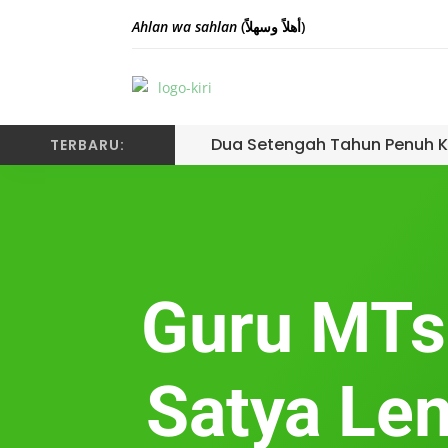
Ahlan wa sahlan
(أهلاً وسهلاً)
Dua Setengah Tahun Penuh K
TERBARU:
Guru MTs
Satya Le