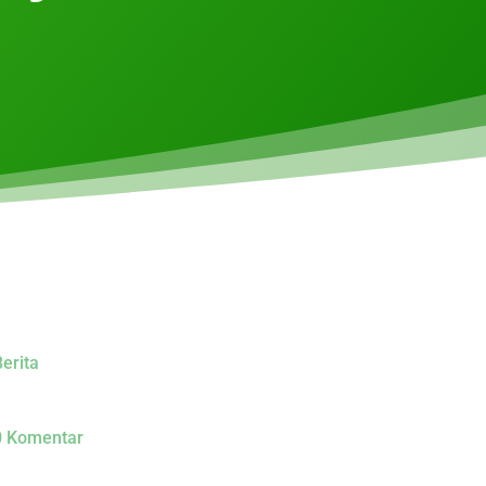
erita
0 Komentar