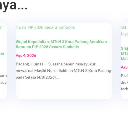
ya...
Wujud Kepedulian, MTsN 3 Kota Padang Serahkan
Bantuan PIP 2026 Secara Simbolis
Sia
nar
MTs
Agu 4, 2026
Mal
Padang, Humas — Suasana penuh rasa syukur
Agu
mewarnai Masjid Nurus Sakinah MTsN 3 Kota Padang
haru
Pad
pada Selasa (4/8/2026)....
pada
diu
ter