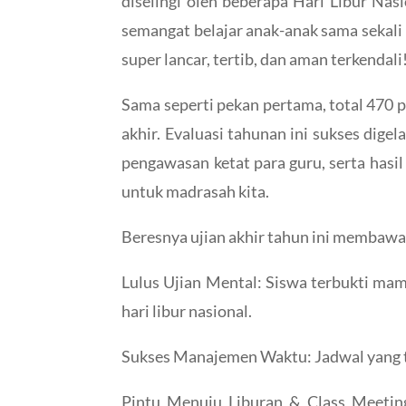
diselingi oleh beberapa Hari Libur Na
semangat belajar anak-anak sama sekali n
super lancar, tertib, dan aman terkendali
Sama seperti pekan pertama, total 470 p
akhir. Evaluasi tahunan ini sukses dige
pengawasan ketat para guru, serta has
untuk madrasah kita.
Beresnya ujian akhir tahun ini membawa 
Lulus Ujian Mental: Siswa terbukti ma
hari libur nasional.
Sukses Manajemen Waktu: Jadwal yang ter
Pintu Menuju Liburan & Class Meeting