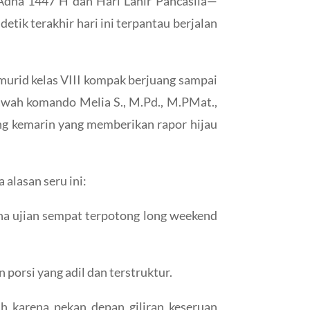
 Adha 1447 H dan Hari Lahir Pancasila—
etik terakhir hari ini terpantau berjalan
 murid kelas VIII kompak berjuang sampai
 bawah komando Melia S., M.Pd., M.PMat.,
ng kemarin yang memberikan rapor hijau
alasan seru ini:
na ujian sempat terpotong long weekend
porsi yang adil dan terstruktur.
h karena pekan depan giliran keseruan