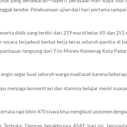
sional yang berdekatan—seperti perayaan Hari Raya Idul
ggak kendor. Pelaksanaan ujian dari hari pertama sampai d
!
eserta didik yang terdiri dari 219 murid kelas VII dan 251
lar secara terjadwal berkat kerja keras seluruh panitia di
il pantauan langsung dari Tim Monev Kemenag Kota Pada
angin segar buat seluruh warga madrasah karena beberapa 
mpu menjaga konsentrasi dan stamina belajar meski suasa
tata rapi bikin 470 siswa bisa mengikuti asesmen dengan 
 Terbuka: Dengan berakhirnya ASAT hari ini, bersiapla