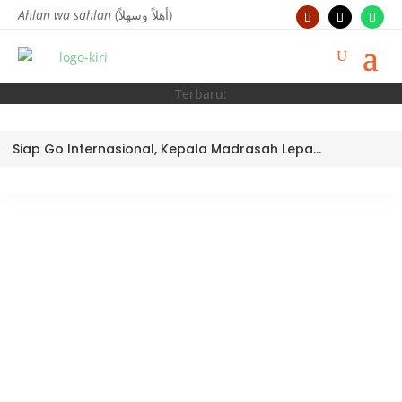
Ahlan wa sahlan
(أهلاً وسهلاً)
Terbaru:
Siap Go Internasional, Kepala Madrasah Lepas Tim Robotik MTsN 3 Kota Padang Ikuti World Robotic Center Competition 2026 di Malaysia