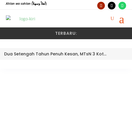
Ahlan wa sahlan
(أهلاً وسهلاً)
TERBARU:
Dua Setengah Tahun Penuh Kesan, MTsN 3 Kota Padang Lepas Pengawas Pembina Dra. Nayusminar Nasrun