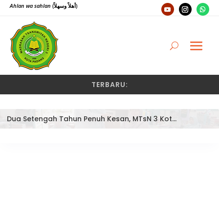
Ahlan wa sahlan
(أهلاً وسهلاً)
TERBARU:
Dua Setengah Tahun Penuh Kesan, MTsN 3 Kota Padang Lepas Pengawas Pembina Dra. Nayusminar Nasrun