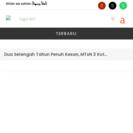
Ahlan wa sahlan
(أهلاً وسهلاً)
TERBARU:
Dua Setengah Tahun Penuh Kesan, MTsN 3 Kota Padang Lepas Pengawas Pembina Dra. Nayusminar Nasrun