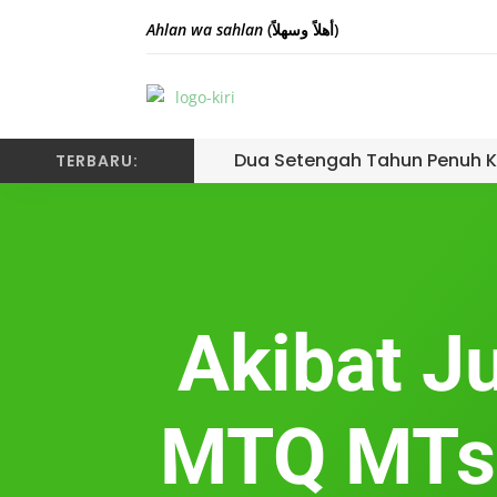
Ahlan wa sahlan
(أهلاً وسهلاً)
Dua Setengah Tahun Penuh K
TERBARU:
Akibat Ju
MTQ MTsN