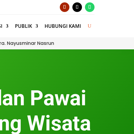
I
PUBLIK
HUBUNGI KAMI
ra. Nayusminar Nasrun
 dan Pawai
ng Wisata