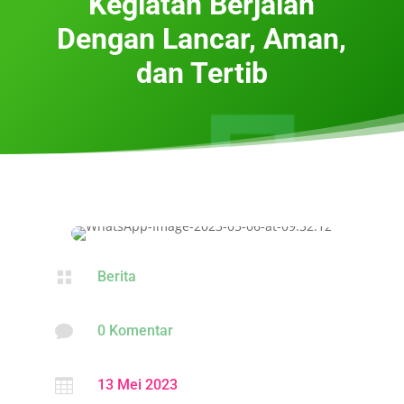
Kegiatan Berjalan
Dengan Lancar, Aman,
dan Tertib

Berita

0 Komentar

13 Mei 2023