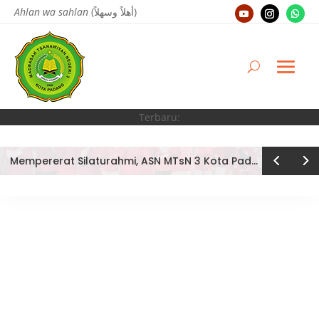
Ahlan wa sahlan
(أهلاً وسهلاً)
Terbaru:
Mempererat Silaturahmi, ASN MTsN 3 Kota Padang Tampil Kompak di Outbound Kemenag Kota Padang