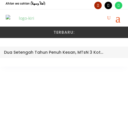
Ahlan wa sahlan
(أهلاً وسهلاً)
TERBARU:
Dua Setengah Tahun Penuh Kesan, MTsN 3 Kota Padang Lepas Pengawas Pembina Dra. Nayusminar Nasrun