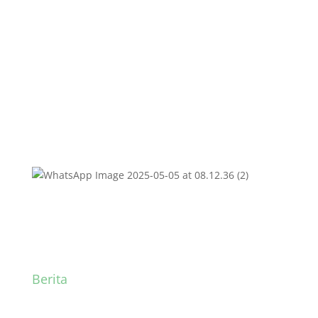
Persiapan ASAS di MTsN
3 Kota Padang
Berita