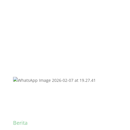
Pembimbingan
Penyusunan PPI di MTsN
3 Kota Padang
Berita