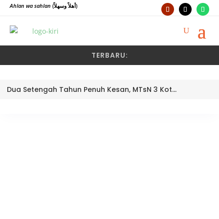
Ahlan wa sahlan
(أهلاً وسهلاً)
TERBARU:
Dua Setengah Tahun Penuh Kesan, MTsN 3 Kota Padang Lepas Pengawas Pembina Dra. Nayusminar Nasrun