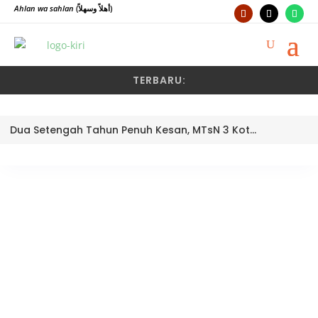
Ahlan wa sahlan
(أهلاً وسهلاً)
TERBARU:
Dua Setengah Tahun Penuh Kesan, MTsN 3 Kota Padang Lepas Pengawas Pembina Dra. Nayusminar Nasrun