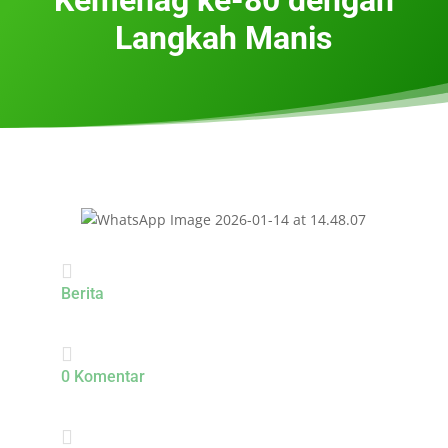
Langkah Manis

Berita

0 Komentar
