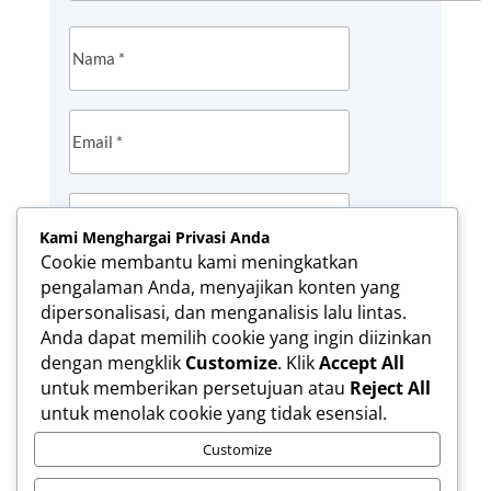
Kami Menghargai Privasi Anda
Cookie membantu kami meningkatkan
pengalaman Anda, menyajikan konten yang
Simpan nama, email, dan situs web saya
dipersonalisasi, dan menganalisis lalu lintas.
pada peramban ini untuk komentar saya
Anda dapat memilih cookie yang ingin diizinkan
berikutnya.
dengan mengklik
Customize
. Klik
Accept All
untuk memberikan persetujuan atau
Reject All
KIRIM KOMENTAR
untuk menolak cookie yang tidak esensial.
Customize