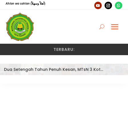
Ahlan wa sahlan
(أهلاً وسهلاً)
TERBARU:
Dua Setengah Tahun Penuh Kesan, MTsN 3 Kota Padang Lepas Pengawas Pembina Dra. Nayusminar Nasrun