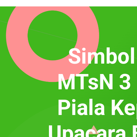
Simbol
MTsN 3 
Piala K
Upacara 