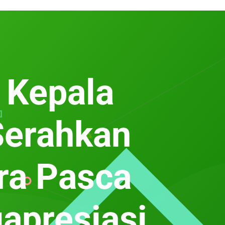
 Kepala
Serahkan
ra Pasca
apresiasi