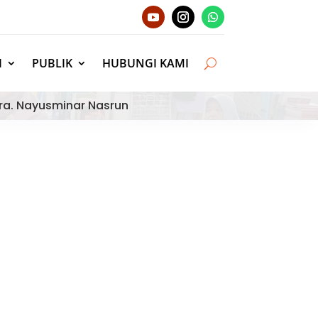
I
PUBLIK
HUBUNGI KAMI
ra. Nayusminar Nasrun
matera Barat Bangga
g