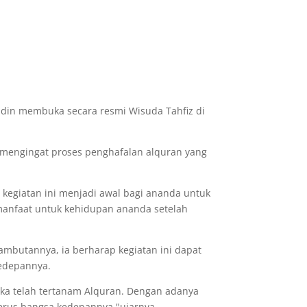
udin membuka secara resmi Wisuda Tahfiz di
mengingat proses penghafalan alquran yang
 kegiatan ini menjadi awal bagi ananda untuk
manfaat untuk kehidupan ananda setelah
mbutannya, ia berharap kegiatan ini dapat
edepannya.
eka telah tertanam Alquran. Dengan adanya
rus bangsa kedepannya,"ujarnya.