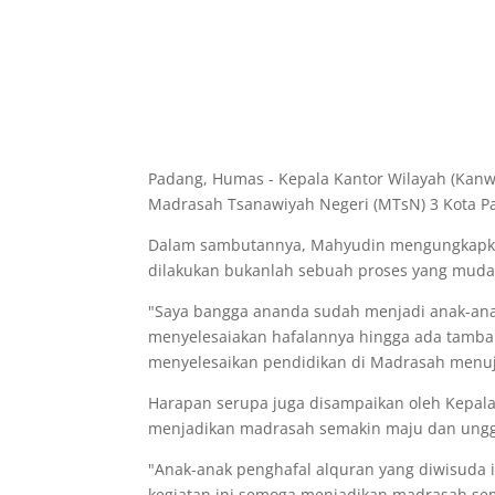
Padang, Humas - Kepala Kantor Wilayah (Kanw
Madrasah Tsanawiyah Negeri (MTsN) 3 Kota Pad
Dalam sambutannya, Mahyudin mengungkapkan
dilakukan bukanlah sebuah proses yang muda
"Saya bangga ananda sudah menjadi anak-anak 
menyelesaiakan hafalannya hingga ada tamba
menyelesaikan pendidikan di Madrasah menuju
Harapan serupa juga disampaikan oleh Kepala
menjadikan madrasah semakin maju dan ungg
"Anak-anak penghafal alquran yang diwisuda 
kegiatan ini semoga menjadikan madrasah se