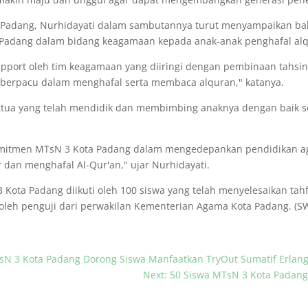
 Padang, Nurhidayati dalam sambutannya turut menyampaikan bah
a Padang dalam bidang keagamaan kepada anak-anak penghafal al
upport oleh tim keagamaan yang diiringi dengan pembinaan tahsi
 berpacu dalam menghafal serta membaca alquran," katanya.
ngtua yang telah mendidik dan membimbing anaknya dengan baik
 komitmen MTsN 3 Kota Padang dalam mengedepankan pendidikan ag
r dan menghafal Al-Qur'an," ujar Nurhidayati.
Kota Padang diikuti oleh 100 siswa yang telah menyelesaikan tahf
 oleh penguji dari perwakilan Kementerian Agama Kota Padang. (SW
TsN 3 Kota Padang Dorong Siswa Manfaatkan TryOut Sumatif Erlan
Next: 50 Siswa MTsN 3 Kota Padang