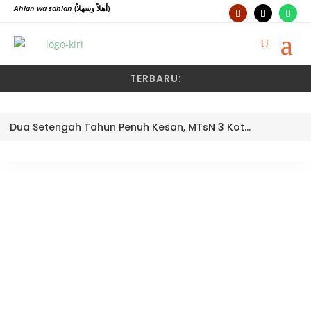
Ahlan wa sahlan
(أهلاً وسهلاً)
TERBARU:
Dua Setengah Tahun Penuh Kesan, MTsN 3 Kota Padang Lepas Pengawas Pembina Dra. Nayusminar Nasrun