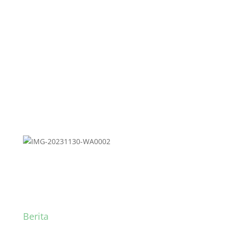
Penilaian Akhir Semester,
Menyongsong Sukses
Bersama
Berita