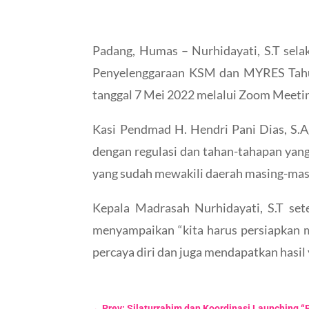
Padang, Humas – Nurhidayati, S.T sela
Penyelenggaraan KSM dan MYRES Tahun
tanggal 7 Mei 2022 melalui Zoom Meeti
Kasi Pendmad H. Hendri Pani Dias, S.A
dengan regulasi dan tahan-tahapan yan
yang sudah mewakili daerah masing-masi
Kepala Madrasah Nurhidayati, S.T set
menyampaikan “kita harus persiapkan m
percaya diri dan juga mendapatkan hasil 
←
Prev: Silaturrahim dan Koordinasi Launching 