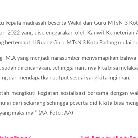
ku kepala madrasah beserta Wakil dan Guru MTsN 3 Kota
 2022 yang diselenggarakan oleh Kanwil Kemeterian A
ng bertemapt di Ruang Guru MTsN 3 Kota Padang mulai pu
g, M.A yang menjadi narasumber menyamapikan bahwa ke
g sudah direncanakan, sehingga nantinya kita bisa mel
ng dan mendapatkan output sesuai yang kita inginkan.
etah mengikuti kegiatan sosialisasi bersama dengan w
ulai dari sekarang sehingga peserta didik kita bisa m
yang maksimal”. (AA. Foto : AA)
“Padang Bergoro”
Next: Revitalisasi Kantin G