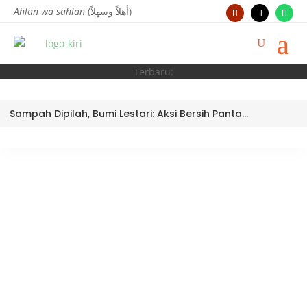
Ahlan wa sahlan
(أهلاً وسهلاً)
Terbaru:
Sampah Dipilah, Bumi Lestari: Aksi Bersih Pantai Ujung Batu oleh Tim Bank Sampah MTsN 3 Kota Padang