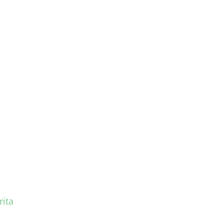
lajaran 2021/2022
rita