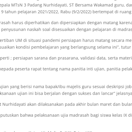
Kepala MTsN 3 Padang Nurhidayati, ST Bersama Wakamad guru, dan
 9 tahun pelajaran 2021/2022, Rabu (9/2/2022) bertempat di ruan
asah harus diperhatikan dan dipersiapkan dengan matang karena
ta penyusunan naskah soal disesuaikan dengan pelajaran di madra
rtiban UM di situasi pandemi persiapan harus matang secara meny
uaikan kondisi pembelajaran yang berlangsung selama ini”, tutur
perti ; persiapan sarana dan prasarana, validasi data, serta materi
pada peserta rapat tentang nama panitia inti ujian, panitia pelak
ian yang berisi nama bapak/ibu majelis guru sesuai deskripsi job
sanaan ujian ini bisa berjalan dengan sukses dan lancar” jelasnya
t Nurhidayati akan dilaksanakan pada akhir bulan maret dan bula
putuskan bahwa pelaksanaan ujia madrasah bagi siswa kelas IX di