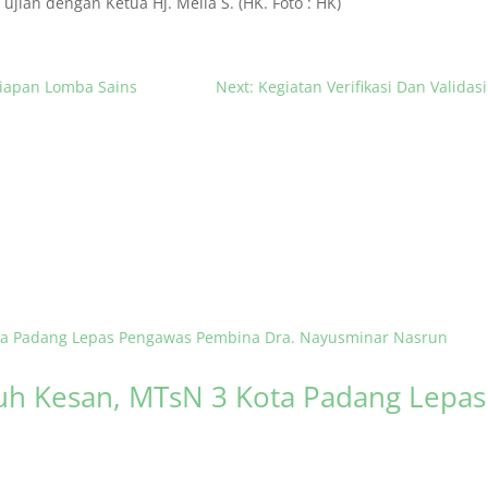
ujian dengan Ketua Hj. Melia S. (HK. Foto : HK)
siapan Lomba Sains
Next: Kegiatan Verifikasi Dan Validas
h Kesan, MTsN 3 Kota Padang Lepa