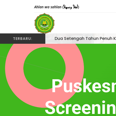
Ahlan wa sahlan
(أهلاً وسهلاً)
Dua Setengah Tahun Penuh K
TERBARU:
Puskesm
Screenin