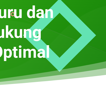
uru dan
ukung
Optimal