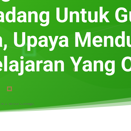
adang Untuk G
a, Upaya Mend
ajaran Yang 