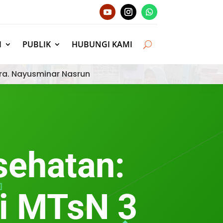
I
PUBLIK
HUBUNGI KAMI
ra. Nayusminar Nasrun
sehatan:
di MTsN 3