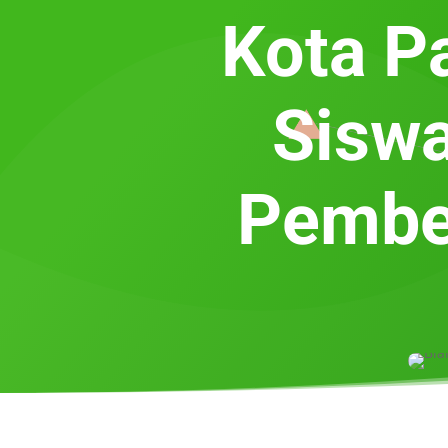
Kota P
Sisw
Pembel