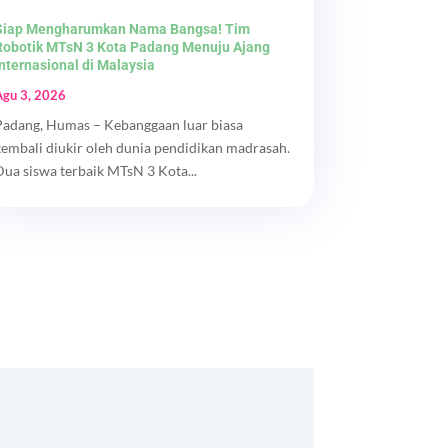
Siap Mengharumkan Nama Bangsa! Tim
Robotik MTsN 3 Kota Padang Menuju Ajang
Internasional di Malaysia
Agu 3, 2026
Padang, Humas – Kebanggaan luar biasa
kembali diukir oleh dunia pendidikan madrasah.
Dua siswa terbaik MTsN 3 Kota...