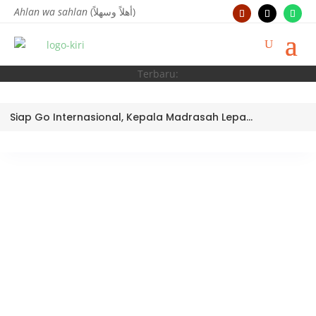
Ahlan wa sahlan
(أهلاً وسهلاً)
Terbaru:
Siap Go Internasional, Kepala Madrasah Lepas Tim Robotik MTsN 3 Kota Padang Ikuti World Robotic Center Competition 2026 di Malaysia