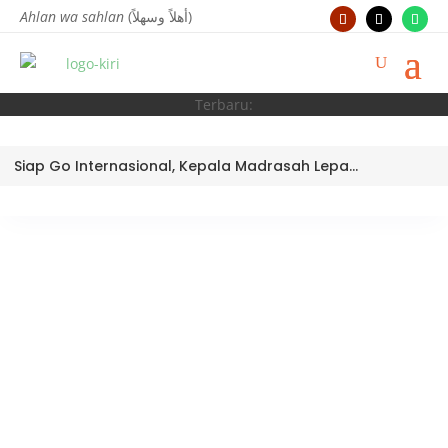
Ahlan wa sahlan
(أهلاً وسهلاً)
Terbaru:
Siap Go Internasional, Kepala Madrasah Lepas Tim Robotik MTsN 3 Kota Padang Ikuti World Robotic Center Competition 2026 di Malaysia