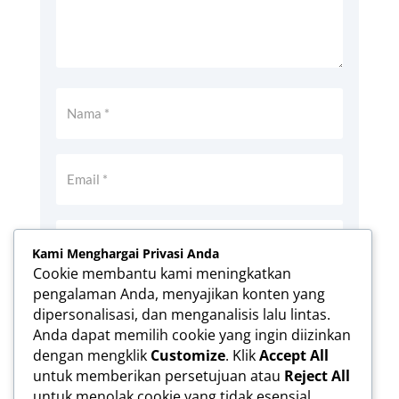
Kami Menghargai Privasi Anda
Cookie membantu kami meningkatkan
pengalaman Anda, menyajikan konten yang
Simpan nama, email, dan situs web saya
dipersonalisasi, dan menganalisis lalu lintas.
pada peramban ini untuk komentar saya
Anda dapat memilih cookie yang ingin diizinkan
berikutnya.
dengan mengklik
Customize
. Klik
Accept All
Kirim Komentar
untuk memberikan persetujuan atau
Reject All
untuk menolak cookie yang tidak esensial.