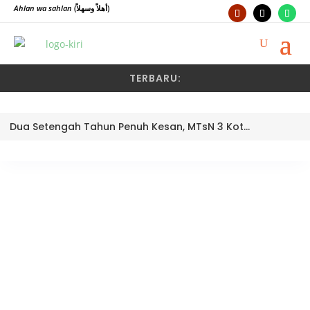
Ahlan wa sahlan
(أهلاً وسهلاً)
TERBARU:
Dua Setengah Tahun Penuh Kesan, MTsN 3 Kota Padang Lepas Pengawas Pembina Dra. Nayusminar Nasrun