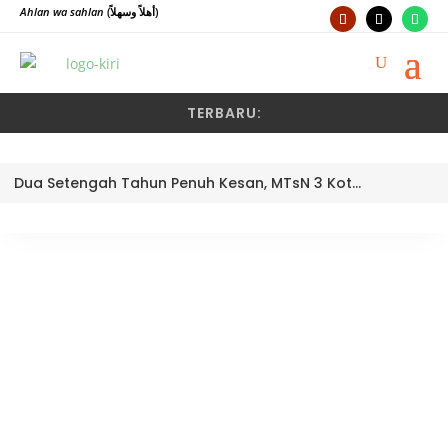
Ahlan wa sahlan
(أهلاً وسهلاً)
TERBARU:
Dua Setengah Tahun Penuh Kesan, MTsN 3 Kota Padang Lepas Pengawas Pembina Dra. Nayusminar Nasrun