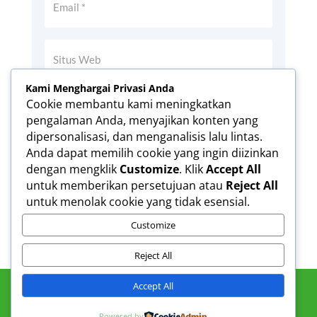
Kami Menghargai Privasi Anda
Simpan nama, email, dan situs web saya
Cookie membantu kami meningkatkan
pada peramban ini untuk komentar saya
pengalaman Anda, menyajikan konten yang
berikutnya.
dipersonalisasi, dan menganalisis lalu lintas.
Anda dapat memilih cookie yang ingin diizinkan
dengan mengklik
Customize
. Klik
Accept All
KIRIM KOMENTAR
untuk memberikan persetujuan atau
Reject All
untuk menolak cookie yang tidak esensial.
Customize
Reject All
Accept All
Powered by