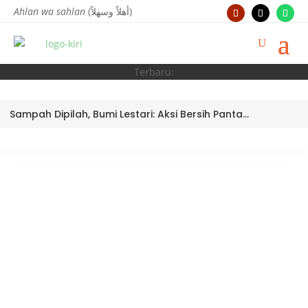
Ahlan wa sahlan
(أهلاً وسهلاً)
Terbaru:
Sampah Dipilah, Bumi Lestari: Aksi Bersih Pantai Ujung Batu oleh Tim Bank Sampah MTsN 3 Kota Padang