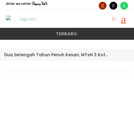
Ahlan wa sahlan
(أهلاً وسهلاً)
TERBARU:
Dua Setengah Tahun Penuh Kesan, MTsN 3 Kota Padang Lepas Pengawas Pembina Dra. Nayusminar Nasrun