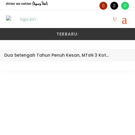
Ahlan wa sahlan
(أهلاً وسهلاً)
TERBARU:
Dua Setengah Tahun Penuh Kesan, MTsN 3 Kota Padang Lepas Pengawas Pembina Dra. Nayusminar Nasrun