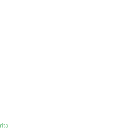
ementerian Agama RI
rita