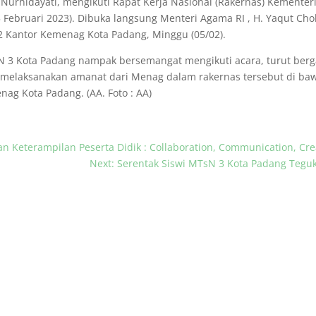
Nurhidayati, mengikuti Rapat Kerja Nasional (Rakernas) Kementer
 5 Februari 2023). Dibuka langsung Menteri Agama RI , H. Yaqut 
.2 Kantor Kemenag Kota Padang, Minggu (05/02).
N 3 Kota Padang nampak bersemangat mengikuti acara, turut berg
uk melaksanakan amanat dari Menag dalam rakernas tersebut di b
ag Kota Padang. (AA. Foto : AA)
an Keterampilan Peserta Didik : Collaboration, Communication, Creat
Next: Serentak Siswi MTsN 3 Kota Padang Tegu