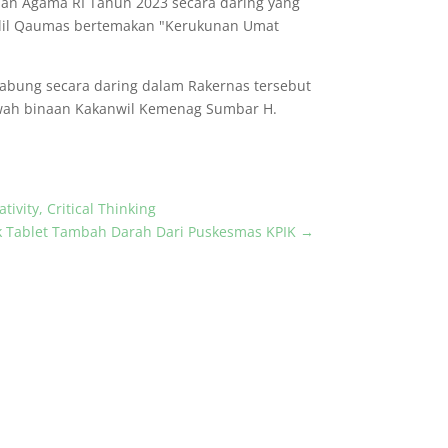
ian Agama RI Tahun 2023 secara daring yang
Cholil Qaumas bertemakan "Kerukunan Umat
abung secara daring dalam Rakernas tersebut
awah binaan Kakanwil Kemenag Sumbar H.
ivity, Critical Thinking
k Tablet Tambah Darah Dari Puskesmas KPIK
→