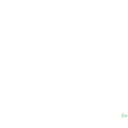
Rakernas Tahun 2023 Bersama K
Be