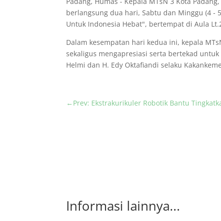
Padang, Humas - Kepala MTsN 3 Kota Padang, 
berlangsung dua hari, Sabtu dan Minggu (4 -
Untuk Indonesia Hebat", bertempat di Aula Lt
Dalam kesempatan hari kedua ini, kepala MTs
sekaligus mengapresiasi serta bertekad unt
Helmi dan H. Edy Oktafiandi selaku Kakankemen
←
Prev: Ekstrakurikuler Robotik Bantu Tingkatk
Informasi lainnya...