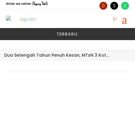
Ahlan wa sahlan
(أهلاً وسهلاً)
TERBARU:
Dua Setengah Tahun Penuh Kesan, MTsN 3 Kota Padang Lepas Pengawas Pembina Dra. Nayusminar Nasrun