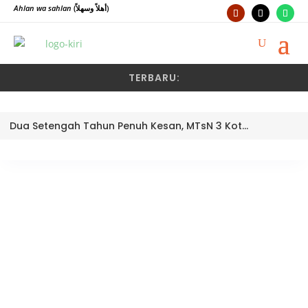
Ahlan wa sahlan
(أهلاً وسهلاً)
TERBARU:
Dua Setengah Tahun Penuh Kesan, MTsN 3 Kota Padang Lepas Pengawas Pembina Dra. Nayusminar Nasrun