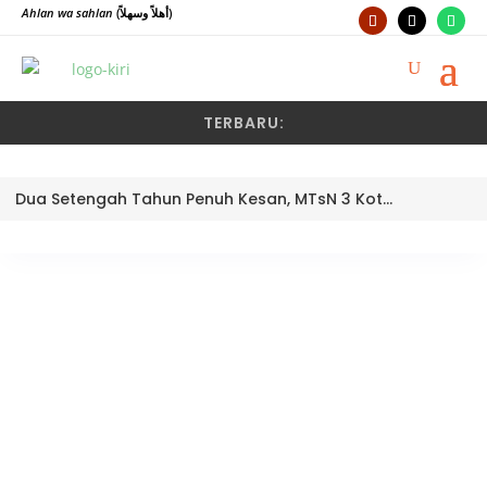
Ahlan wa sahlan
(أهلاً وسهلاً)
TERBARU:
Dua Setengah Tahun Penuh Kesan, MTsN 3 Kota Padang Lepas Pengawas Pembina Dra. Nayusminar Nasrun