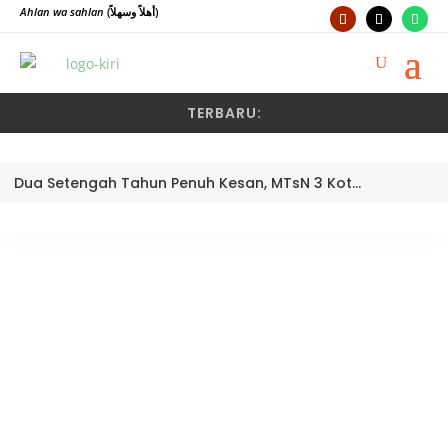
Ahlan wa sahlan
(أهلاً وسهلاً)
TERBARU:
Dua Setengah Tahun Penuh Kesan, MTsN 3 Kota Padang Lepas Pengawas Pembina Dra. Nayusminar Nasrun