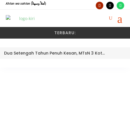
Ahlan wa sahlan
(أهلاً وسهلاً)
TERBARU:
Dua Setengah Tahun Penuh Kesan, MTsN 3 Kota Padang Lepas Pengawas Pembina Dra. Nayusminar Nasrun