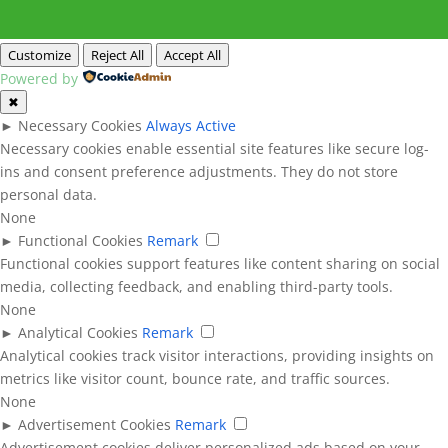
Customize
Reject All
Accept All
Powered by
✖
►
Necessary Cookies
Always Active
Necessary cookies enable essential site features like secure log-
ins and consent preference adjustments. They do not store
personal data.
None
►
Functional Cookies
Remark
Functional cookies support features like content sharing on social
media, collecting feedback, and enabling third-party tools.
None
►
Analytical Cookies
Remark
Analytical cookies track visitor interactions, providing insights on
metrics like visitor count, bounce rate, and traffic sources.
None
►
Advertisement Cookies
Remark
Advertisement cookies deliver personalized ads based on your