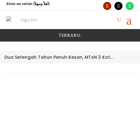
Ahlan wa sahlan
(أهلاً وسهلاً)
TERBARU:
Dua Setengah Tahun Penuh Kesan, MTsN 3 Kota Padang Lepas Pengawas Pembina Dra. Nayusminar Nasrun