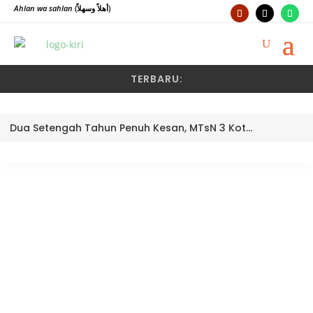
Ahlan wa sahlan
(أهلاً وسهلاً)
TERBARU:
Dua Setengah Tahun Penuh Kesan, MTsN 3 Kota Padang Lepas Pengawas Pembina Dra. Nayusminar Nasrun