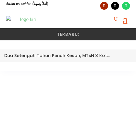
Ahlan wa sahlan
(أهلاً وسهلاً)
TERBARU:
Dua Setengah Tahun Penuh Kesan, MTsN 3 Kota Padang Lepas Pengawas Pembina Dra. Nayusminar Nasrun