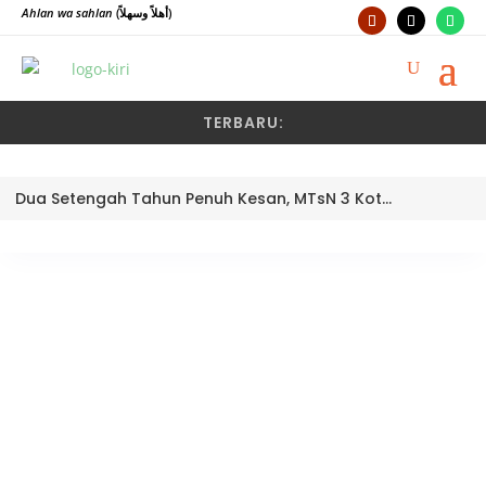
Ahlan wa sahlan
(أهلاً وسهلاً)
TERBARU:
Dua Setengah Tahun Penuh Kesan, MTsN 3 Kota Padang Lepas Pengawas Pembina Dra. Nayusminar Nasrun