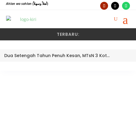
Ahlan wa sahlan
(أهلاً وسهلاً)
TERBARU:
Dua Setengah Tahun Penuh Kesan, MTsN 3 Kota Padang Lepas Pengawas Pembina Dra. Nayusminar Nasrun