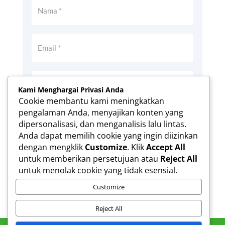
Kami Menghargai Privasi Anda
Cookie membantu kami meningkatkan
pengalaman Anda, menyajikan konten yang
Simpan nama, email, dan situs web saya
dipersonalisasi, dan menganalisis lalu lintas.
pada peramban ini untuk komentar saya
Anda dapat memilih cookie yang ingin diizinkan
berikutnya.
dengan mengklik
Customize
. Klik
Accept All
Kirim Komentar
untuk memberikan persetujuan atau
Reject All
untuk menolak cookie yang tidak esensial.
Customize
Reject All