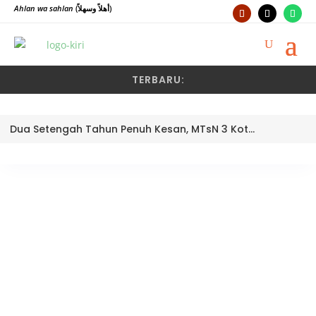
Ahlan wa sahlan
(أهلاً وسهلاً)
TERBARU:
Dua Setengah Tahun Penuh Kesan, MTsN 3 Kota Padang Lepas Pengawas Pembina Dra. Nayusminar Nasrun