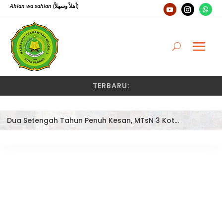
Ahlan wa sahlan
(أهلاً وسهلاً)
TERBARU:
Dua Setengah Tahun Penuh Kesan, MTsN 3 Kota Padang Lepas Pengawas Pembina Dra. Nayusminar Nasrun