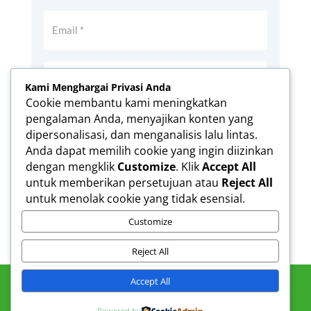
Kami Menghargai Privasi Anda
Cookie membantu kami meningkatkan
pengalaman Anda, menyajikan konten yang
Simpan nama, email, dan situs web saya
dipersonalisasi, dan menganalisis lalu lintas.
pada peramban ini untuk komentar saya
Anda dapat memilih cookie yang ingin diizinkan
berikutnya.
dengan mengklik
Customize
. Klik
Accept All
Kirim Komentar
untuk memberikan persetujuan atau
Reject All
untuk menolak cookie yang tidak esensial.
Customize
Reject All
Accept All
Powered by