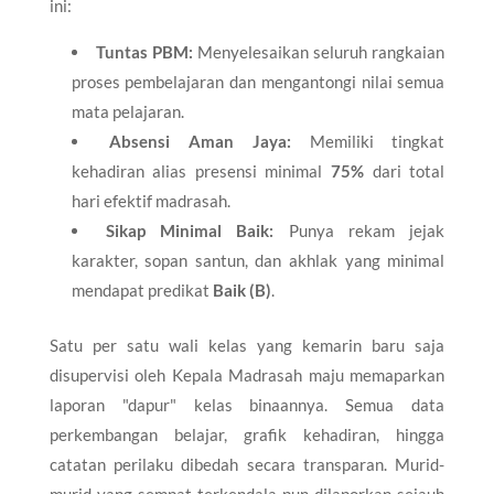
ini:
Tuntas PBM:
Menyelesaikan seluruh rangkaian
proses pembelajaran dan mengantongi nilai semua
mata pelajaran.
Absensi Aman Jaya:
Memiliki tingkat
kehadiran alias presensi minimal
75%
dari total
hari efektif madrasah.
Sikap Minimal Baik:
Punya rekam jejak
karakter, sopan santun, dan akhlak yang minimal
mendapat predikat
Baik (B)
.
Satu per satu wali kelas yang kemarin baru saja
disupervisi oleh Kepala Madrasah maju memaparkan
laporan "dapur" kelas binaannya. Semua data
perkembangan belajar, grafik kehadiran, hingga
catatan perilaku dibedah secara transparan. Murid-
murid yang sempat terkendala pun dilaporkan sejauh