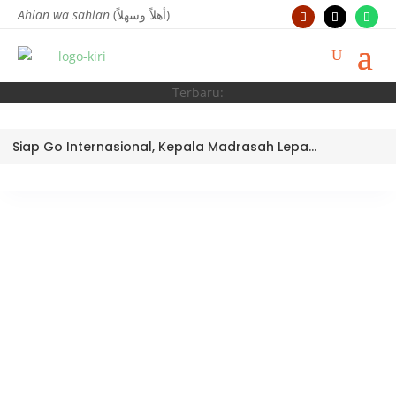
Ahlan wa sahlan
(أهلاً وسهلاً)
Terbaru:
Siap Go Internasional, Kepala Madrasah Lepas Tim Robotik MTsN 3 Kota Padang Ikuti World Robotic Center Competition 2026 di Malaysia