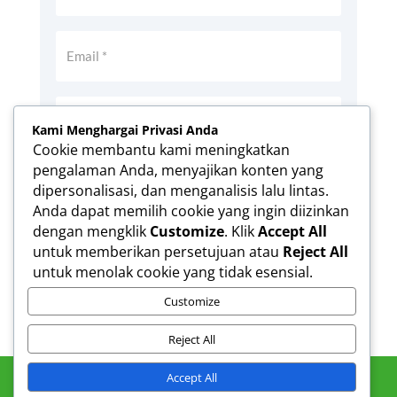
Kami Menghargai Privasi Anda
Cookie membantu kami meningkatkan
pengalaman Anda, menyajikan konten yang
Simpan nama, email, dan situs web saya
dipersonalisasi, dan menganalisis lalu lintas.
pada peramban ini untuk komentar saya
Anda dapat memilih cookie yang ingin diizinkan
berikutnya.
dengan mengklik
Customize
. Klik
Accept All
Kirim Komentar
untuk memberikan persetujuan atau
Reject All
untuk menolak cookie yang tidak esensial.
Customize
Reject All
Accept All