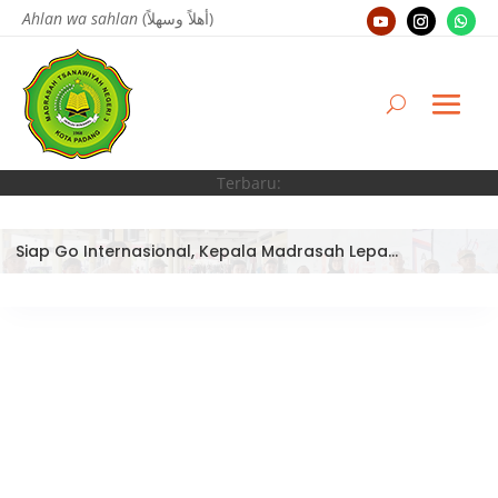
Ahlan wa sahlan
(أهلاً وسهلاً)
Terbaru:
Siap Go Internasional, Kepala Madrasah Lepas Tim Robotik MTsN 3 Kota Padang Ikuti World Robotic Center Competition 2026 di Malaysia