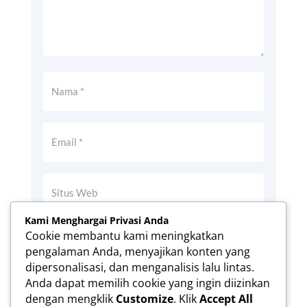
Kami Menghargai Privasi Anda
Simpan nama, email, dan situs web saya
Cookie membantu kami meningkatkan
pada peramban ini untuk komentar saya
pengalaman Anda, menyajikan konten yang
berikutnya.
dipersonalisasi, dan menganalisis lalu lintas.
Anda dapat memilih cookie yang ingin diizinkan
dengan mengklik
Customize
. Klik
Accept All
KIRIM KOMENTAR