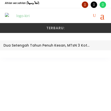
Ahlan wa sahlan
(أهلاً وسهلاً)
TERBARU:
Dua Setengah Tahun Penuh Kesan, MTsN 3 Kota Padang Lepas Pengawas Pembina Dra. Nayusminar Nasrun