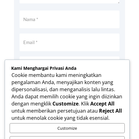
Kami Menghargai Privasi Anda
Cookie membantu kami meningkatkan
pengalaman Anda, menyajikan konten yang
Simpan nama, email, dan situs web saya
dipersonalisasi, dan menganalisis lalu lintas.
pada peramban ini untuk komentar saya
Anda dapat memilih cookie yang ingin diizinkan
berikutnya.
dengan mengklik
Customize
. Klik
Accept All
Kirim Komentar
untuk memberikan persetujuan atau
Reject All
untuk menolak cookie yang tidak esensial.
Customize